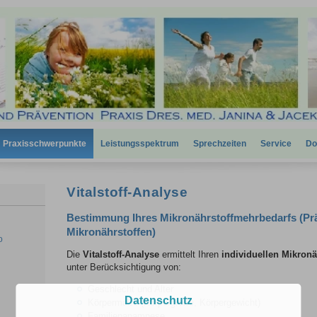
Praxisschwerpunkte
Leistungsspektrum
Sprechzeiten
Service
Do
Vitalstoff-Analyse
Bestimmung Ihres Mikronährstoffmehrbedarfs (Prä
Mikronährstoffen)
o
Die
Vitalstoff-Analyse
ermittelt Ihren
individuellen Mikron
unter Berücksichtigung von:
Geschlecht und Alter
Datenschutz
Körpermaße (Körpergröße, Körpergewicht)
Familienanamnese