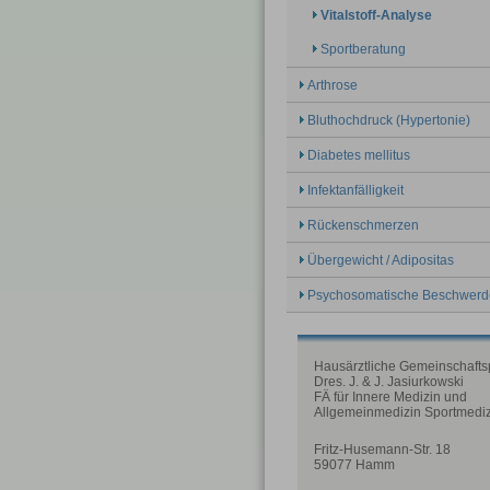
Vitalstoff-Analyse
Sportberatung
Arthrose
Bluthochdruck (Hypertonie)
Diabetes mellitus
Infektanfälligkeit
Rückenschmerzen
Übergewicht / Adipositas
Psychosomatische Beschwer
Hausärztliche Gemeinschafts
Dres. J. & J. Jasiurkowski
FÄ für Innere Medizin und
Allgemeinmedizin Sportmedi
Fritz-Husemann-Str. 18
59077 Hamm