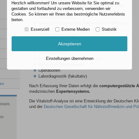
Herzlich willkommen! Um unsere Website für Sie optimal zu
Körperliche Aktivität (Beruf, sportliche Aktivität)
gestalten und fortlaufend zu verbessern, verwenden wir
Ernährungsweise
Cookies. So können wir Ihnen das bestmögliche Nutzererlebnis
Genussmittelkonsum
bieten.
Geschlechtsspezifische Patientendaten (fakultativ)
Prämenstruelles Syndrom (PMS)
Essenziell
Externe Medien
Statistik
Schwangerschaft
Erektionsstörungen
Akzeptieren
Krankheiten
Dauermedikation
Einstellungen übernehmen
Psychometrische Tests (fakultativ)
Symptome/Beschwerden
Operationen
Labordiagnostik (fakultativ)
den
Nach Erfassung Ihrer Daten erfolgt die
computergestützte 
medizinischen
Expertensystems.
Die Vitalstoff-Analyse ist eine Entwicklung der Deutschen Kl
praxis
und der
Deutschen Gesellschaft für Nährstoffmedizin und Pr
zin