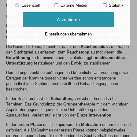
gehören.
Essenziell
Externe Medien
Statistik
Unser Therapiekonzept
Akzeptieren
Unter diesen Gesichtspunkten ist eine
Tabakentwöhnung
als
Einzeltherapie in der Sprechstunde oder als motivierende
Einstellungen übernehmen
Gruppentherapie hervorragend geeignet und erfolgversprechend.
Die Basis der Therapie besteht darin, den
Raucherstatus
zu erfragen,
den
Suchtgrad
zu erfassen, zum
Rauchstopp
zu motivieren, die
Entwöhnung
zu terminieren und einzuleiten, ggf.
medikamentöse
Unterstützung
festzulegen und den
Erfolg
zu stabilisieren.
Durch Lungenfunktionsprüfungen und körperliche Untersuchung sowie
Erfragen der Krankheitsgeschichte werden schon entstandene
gesundheitliche Schäden festgestellt und Behandlungsoptionen
besprochen.
In der Regel umfasst die
Behandlung
zwischen drei und zehn
Terminen. Das Grundprinzip der
Gruppentherapie
mit dem wichtigen
Aspekt der gegenseitigen sozialen Unterstützung und des
Austausches, variiert nur leicht von der
Einzelintervention
.
In der
ersten Phase
der Therapie wird die
Motivation
determiniert und
gefördert. Als Maßnahmen der ersten Phase können beispielsweise
die Vorteilsbegründung für ein Beenden des Suchtverhaltens oder eine