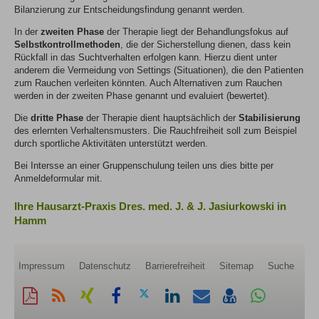
Bilanzierung zur Entscheidungsfindung genannt werden.
In der
zweiten Phase
der Therapie liegt der Behandlungsfokus auf
Selbstkontrollmethoden
, die der Sicherstellung dienen, dass kein
Rückfall in das Suchtverhalten erfolgen kann. Hierzu dient unter
anderem die Vermeidung von Settings (Situationen), die den Patienten
zum Rauchen verleiten könnten. Auch Alternativen zum Rauchen
werden in der zweiten Phase genannt und evaluiert (bewertet).
Die
dritte Phase
der Therapie dient hauptsächlich der
Stabilisierung
des erlernten Verhaltensmusters. Die Rauchfreiheit soll zum Beispiel
durch sportliche Aktivitäten unterstützt werden.
Bei Intersse an einer Gruppenschulung teilen uns dies bitte per
Anmeldeformular mit.
Ihre Hausarzt-Praxis Dres. med. J. & J. Jasiurkowski in
Hamm
Impressum
Datenschutz
Barrierefreiheit
Sitemap
Suche
Diese
RSS-
Auf
Auf
Auf
Auf
Per
vCard
Auf
Seite
Feed
Xing
Facebook
Twitter
LinkedIn
Mail
speichern
Whatsapp
als
mitteilen
teilen
teilen
teilen
empfehlen
teilen