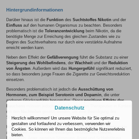
Hintergrundinformationen
Darüber hinaus ist die
Funktion
des
Suchtstoffes
Nikotin
und der
Einfluss
auf den humanen Organismus zu beachten. Besonders
problematisch ist die
Toleranzentwicklung
beim Nikotin, da die
benötigte Menge zur Erreichung des gleichen Zustandes wie zu
Beginn des Suchtverhaltens nur durch eine verstärkte Aufnahme
erreicht werden kann.
Neben dem Effekt der
Gefäßverengung
führt die Substanz zu einer
Steigerung des Wohlbefindens
, der
Wachheit
und der
Reduktion
von Ängsten
. Außerdem wird das
Hungergefühl
signifikant reduziert,
so dass besonders junge Frauen die Zigarette zur Gewichtsreduktion
einsetzen.
Besonders problematisch ist jedoch die
Ausschüttung von
Hormonen, zum Beispiel Serotonin und Dopamin
, die unter
anderem Glücksgefühle hervorrufen. Diese
positiven Effekte des
Rauchens
müssen jedoch vom behandelnden Therapeuten in Kontext
Datenschutz
mit den
Nachteilen
gesetzt werden, um eine Beendigung des
Suchtverhaltens zu erreichen.
Herzlich willkommen! Um unsere Website für Sie optimal zu
gestalten und fortlaufend zu verbessern, verwenden wir
Hierzu werden die
Entzugssymptome
thematisiert, zu denen unter
Cookies. So können wir Ihnen das bestmögliche Nutzererlebnis
anderem ein starkes Rauchverlangen, Reizbarkeit, Unruhe,
bieten.
Frustration, Ärger, negative Stimmung, Angst und Schlafstörung