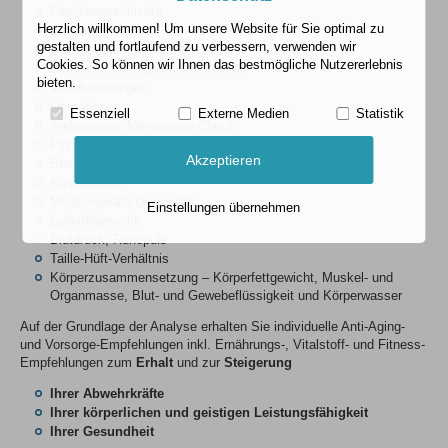
Familiengeschichte
Herzlich willkommen! Um unsere Website für Sie optimal zu
Ernährungsweise
gestalten und fortlaufend zu verbessern, verwenden wir
Genussmittelkonsum
Cookies. So können wir Ihnen das bestmögliche Nutzererlebnis
Berufliche und sportliche Aktivität
bieten.
Vorerkrankungen
Operationen
Essenziell
Externe Medien
Statistik
Andropause-/Menopause-Check
Psycho-Mental-Score
Akzeptieren
Beschwerden und Symptome
Körpermaße
Medizingeräte-Diagnostik
Einstellungen übernehmen
Labordiagnostik
Blutdruck, Ruhepuls
Taille-Hüft-Verhältnis
Körperzusammensetzung – Körperfettgewicht, Muskel- und
Organmasse, Blut- und Gewebeflüssigkeit und Körperwasser
Auf der Grundlage der Analyse erhalten Sie individuelle Anti-Aging-
und Vorsorge-Empfehlungen inkl. Ernährungs-, Vitalstoff- und Fitness-
Empfehlungen zum
Erhalt
und zur
Steigerung
Ihrer Abwehrkräfte
Ihrer körperlichen und geistigen Leistungsfähigkeit
Ihrer Gesundheit