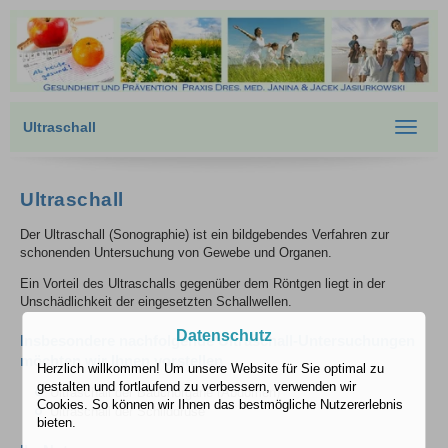
Ultraschall
Toggle
navigat
Ultraschall
Der Ultraschall (Sonographie) ist ein bildgebendes Verfahren zur
schonenden Untersuchung von Gewebe und Organen.
Ein Vorteil des Ultraschalls gegenüber dem Röntgen liegt in der
Unschädlichkeit der eingesetzten Schallwellen.
Datenschutz
Insbesondere nachfolgende Ultraschall-Untersuchungen
möchten wir Ihnen vorstellen
Herzlich willkommen! Um unsere Website für Sie optimal zu
gestalten und fortlaufend zu verbessern, verwenden wir
Ultraschall der Bauchorgane (Abdomen)
Cookies. So können wir Ihnen das bestmögliche Nutzererlebnis
Ultraschall der Schilddrüse
bieten.