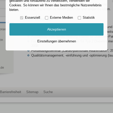
gestalten und fortlaufend zu verbessern, verwenden wir
Mein besonderes Anliegen ist es, durch die medizinische
Cookies. So können wir Ihnen das bestmögliche Nutzererlebnis
Vorsorge Patienten zu helfen gesünder und länger zu leben.
bieten.
Essenziell
Externe Medien
Statistik
Weiterbildungen
Fortbildung zur Fachkraft im Bereich der Ernährung und
Akzeptieren
praxis
Fortbildung in „Management für individuelle Gesundheits
Ausbildung zum Nordic Walking Trainer für Diabetes-Pa
zin
Fortbildung zur Diabetesberaterin für Typ 2 Diabetes mel
Einstellungen übernehmen
2008
Fortbildungsseminar „Cardio-pulmonale Reanimation“, 2
Qualitätsmanagement, -einführung und -optimierung (lau
.de
Barrierefreiheit
Sitemap
Suche