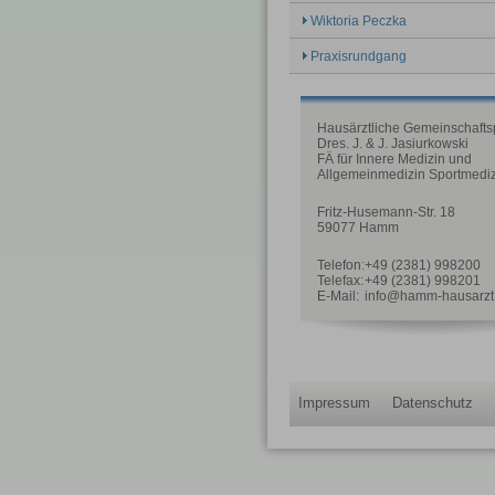
Wiktoria Peczka
Praxisrundgang
Hausärztliche Gemeinschafts
Dres. J. & J. Jasiurkowski
FÄ für Innere Medizin und
Allgemeinmedizin Sportmedi
Fritz-Husemann-Str. 18
59077 Hamm
Telefon:
+49 (2381) 998200
Telefax:
+49 (2381) 998201
E-Mail:
info@hamm-hausarzt
Impressum
Datenschutz