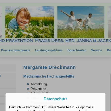
Praxisschwerpunkte
Leistungsspektrum
Sprechzeiten
Service
Do
Margarete Dreckmann
i
Medizinische Fachangestellte
Anmeldung
Prävention
Administration
Labor
Datenschutz
Funktionsdiagnostik
Herzlich willkommen! Um unsere Website für Sie optimal zu
Patientenschulungen (Diabetes mellitus)