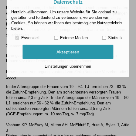
Datenschutz
Männer und Frauen, die hohe Mengen Zink zu sich genommen hatten,
Herzlich willkommen! Um unsere Website für Sie optimal zu
erkrankten seltener an einer Depression als solche mit einer geringen
gestalten und fortlaufend zu verbessern, verwenden wir
Zufuhr. Die 20 % Männer und Frauen mit der höchsten Zinkzufuhr
Cookies. So können wir Ihnen das bestmögliche Nutzererlebnis
hatten, im Vergleich zu den 20 % am schlechtesten mit Zink
bieten.
Versorgten, ein um 30 - 50 % geringeres Risiko an einer Depression
zu erkranken.
Essenziell
Externe Medien
Statistik
Zusammenfassung
Akzeptieren
Eine gute Versorgung mit Zink scheint sowohl Männer als auch
Frauen vor einer Depression schützen zu können.
Einstellungen übernehmen
Hinweis zum Versorgungszustand von Zink (Nationale Verzehrstudie II
2008)
In der Altersgruppe der Frauen vom 19. - 64. LJ. erreichen 73 - 83 %
die Zufuhr-Empfehlung. Den am schlechtesten versorgten Frauen
fehlen circa 2,3 mg Zink. In der Altersgruppe der Männer vom 19. - 80.
LJ. erreichen nur 56 - 62 % die Zufuhr-Empfehlung. Den am
schlechtesten versorgten Männern fehlen circa 3,5 mg Zink.
(DGE-Empfehlungen: m. 10 mg/Tag, w. 7 mg/Tag)
Vashum KP, McEvoy M, Milton AH, McElduff P, Hure A, Byles J, Attia
J
Dietary zinc is associated with a lower incidence of depression: