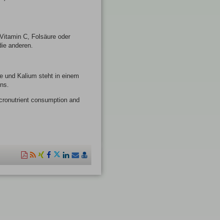
Vitamin C, Folsäure oder
die anderen.
re und Kalium steht in einem
ns.
icronutrient consumption and
Diese
RSS-
Auf
Auf
Auf
Auf
Per
vCard
Seite
Feed
Xing
Facebook
Twitter
LinkedIn
Mail
speichern
als
mitteilen
teilen
teilen
teilen
empfehlen
PDF
drucken