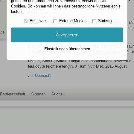
gestalten und fortlaufend zu verbessern, verwenden wir
Jahren.
Cookies. So können wir Ihnen das bestmögliche Nutzererlebnis
bieten.
Ergebnisse
Essenziell
Externe Medien
Statistik
Es zeigte sich, dass Menschen mit einem hohen Verzehr an 
Kalium deutlich (signifikant) längere Telomere aufwiesen als 
.de
Akzeptieren
Zusammenfassung
Eine gute Versorgung mit den Vitalstoffen Vitamin C, Folsäu
Einstellungen übernehmen
Zusammenhang mit einer Verzögerung des biologischen Alter
Lee JY, Shin C, Baik I. Longitudinal associations between m
leukocyte telomere length. J Hum Nutr Diet. 2016 August
Zur Übersicht
Barrierefreiheit
Sitemap
Suche