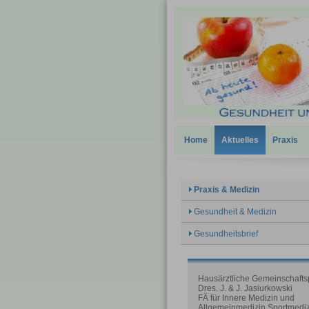
Home
Aktuelles
Praxis
Praxis & Medizin
Gesundheit & Medizin
Gesundheitsbrief
Hausärztliche Gemeinschafts
Dres. J. & J. Jasiurkowski
FÄ für Innere Medizin und
Allgemeinmedizin Sportmedi