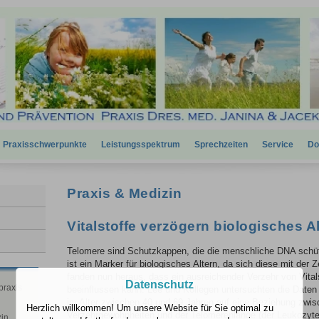
Praxisschwerpunkte
Leistungsspektrum
Sprechzeiten
Service
Do
Praxis & Medizin
Vitalstoffe verzögern biologisches A
Telomere sind Schutzkappen, die die menschliche DNA schü
ist ein Marker für biologisches Altern, da sich diese mit der 
fanden nun heraus, dass ein ausreichender Verzehr von Vital
Datenschutz
praxis
beeinflussen kann. Lee und Kollegen untersuchten die Date
im Alter zwischen 40 und 69 Jahren auf eine Beziehung zwis
Herzlich willkommen! Um unsere Website für Sie optimal zu
Verzehrgewohnheiten und der Telomerenlänge (der Leukozyte
zin