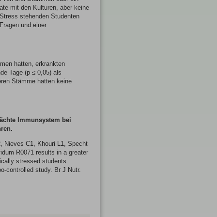
te mit den Kulturen, aber keine
r Stress stehenden Studenten
Fragen und einer
men hatten, erkrankten
de Tage (p ≤ 0,05) als
deren Stämme hatten keine
hwächte Immunsystem bei
ren.
 Nieves C1, Khouri L1, Specht
idum R0071 results in a greater
ically stressed students
o-controlled study. Br J Nutr.