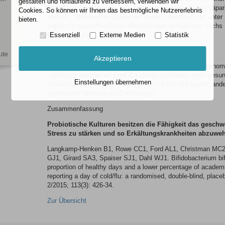
gestalten und fortlaufend zu verbessern, verwenden wir
Placebo (= ein Präparat, was genauso aussah wie die Präpara
Cookies. So können wir Ihnen das bestmögliche Nutzererlebnis
enthielt). Während der Dauer der Studie bewerteten die unte
bieten.
täglich ihr gesundheitliches Wohlbefinden anhand von sechs 
Bewertungsskala.
Essenziell
Externe Medien
Statistik
Ergebnisse
.de
Akzeptieren
Studenten, die einen Bifidobakterium bifido-Stamm eingenom
signifikant seltener an einer Erkältung und hatten mehr gesun
Einstellungen übernehmen
Studenten aus der Placebogruppe (p ≤ 0,05). Die beiden an
signifikante Wirkung auf Erkältungen.
Zusammenfassung
Probiotische Kulturen besitzen die Fähigkeit das gesc
Stress zu stärken und so Erkältungskrankheiten abzuweh
Langkamp-Henken B1, Rowe CC1, Ford AL1, Christman MC2,
GJ1, Girard SA3, Spaiser SJ1, Dahl WJ1. Bifidobacterium bif
proportion of healthy days and a lower percentage of academ
reporting a day of cold/flu: a randomised, double-blind, placeb
2/2015; 113(3): 426-34.
Zur Übersicht