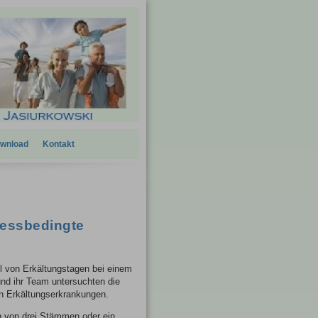
wnload
Kontakt
ressbedingte
l von Erkältungstagen bei einem
d ihr Team untersuchten die
n Erkältungserkrankungen.
n von drei Stämmen oder ein