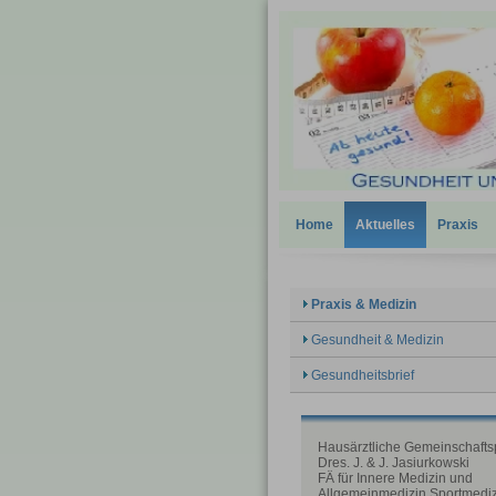
Home
Aktuelles
Praxis
Praxis & Medizin
Gesundheit & Medizin
Gesundheitsbrief
Hausärztliche Gemeinschafts
Dres. J. & J. Jasiurkowski
FÄ für Innere Medizin und
Allgemeinmedizin Sportmedi