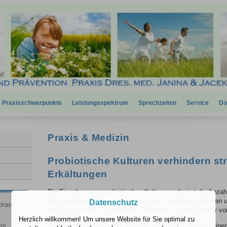
Praxisschwerpunkte
Leistungsspektrum
Sprechzeiten
Service
Do
Praxis & Medizin
Probiotische Kulturen verhindern st
Erkältungen
Die Einnahme von probiotischen Kulturen reduziert die Anzah
gleichzeitigen hohen Stressaufkommen. Langkamp-Henken un
Datenschutz
praxis
Wirkung von drei verschiedenen Stämmen auf die Abwehr vo
Herzlich willkommen! Um unsere Website für Sie optimal zu
581 gestresste Studenten erhielten über sechs Wochen eine
zin