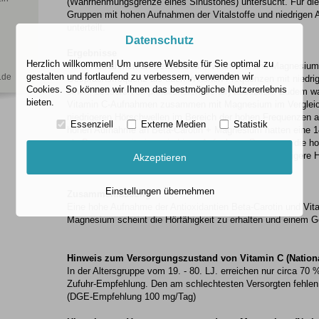
(Wahrnehmungsgrenze eines Sinustones) untersucht. Für die
Gruppen mit hohen Aufnahmen der Vitalstoffe und niedrigen 
unterteilt.
Datenschutz
Ergebnisse
Herzlich willkommen! Um unsere Website für Sie optimal zu
Hohe Aufnahmen an Beta-Carotin, Vitamin C und Magnesium 
gestalten und fortlaufend zu verbessern, verwenden wir
.de
Gesprächsfrequenz als auch in hohen Frequenzen mit niedrig
Cookies. So können wir Ihnen das bestmögliche Nutzererlebnis
einem besseren/empfindlicheren Gehör) assoziiert. Zudem wa
bieten.
Vitamin C-Aufnahmen zusammen mit Magnesium im Vergleic
niedrigeren Hörschwellen im Bereich der hohen Frequenzen as
Essenziell
Externe Medien
Statistik
hohen Aufnahme an Beta-Carotin + Magnesium hatten eine 1
als Personen mit einer niedrigen Aufnahme; Personen, die 
Magnesium zu sich nahmen hatten eine 10,72 % niedrigere H
Akzeptieren
nur geringe Mengen dieser Vitalstoffe aufnahmen.
Einstellungen übernehmen
Zusammenfassung
Eine hohe Aufnahme der Antioxidantien Beta-Carotin und Vit
Magnesium scheint die Hörfähigkeit zu erhalten und einem G
Hinweis zum Versorgungszustand von Vitamin C (National
In der Altersgruppe vom 19. - 80. LJ. erreichen nur circa 70
Zufuhr-Empfehlung. Den am schlechtesten Versorgten fehlen 
(DGE-Empfehlung 100 mg/Tag)