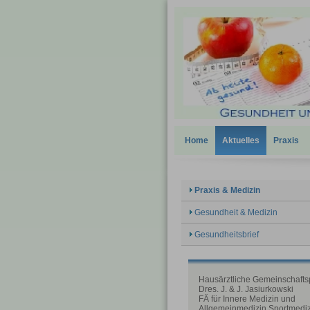
Home
Aktuelles
Praxis
Praxis & Medizin
Gesundheit & Medizin
Gesundheitsbrief
Hausärztliche Gemeinschafts
Dres. J. & J. Jasiurkowski
FÄ für Innere Medizin und
Allgemeinmedizin Sportmedi