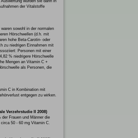
 Auswertung wurden sie dann in
Aufnahmen der Vitalstoffe
waren sowohl in der normalen
eren Hörschwellen (d.h. mit
ren hohe Beta-Carotin- oder
h zu niedrigen Einnahmen mit
soziiert: Personen mit einer
4,82 % niedrigere Hörschwelle
hohe Mengen an Vitamin C +
örschwelle als Personen, die
amin C in Kombination mit
ehörverlust entgegen zu wirken.
e Verzehrstudie II 2008)
 % der Frauen und Männer die
circa 50 - 60 mg Vitamin C.